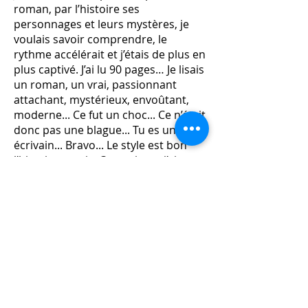
roman, par l’histoire ses
personnages et leurs mystères, je
voulais savoir comprendre, le
rythme accélérait et j’étais de plus en
plus captivé. J’ai lu 90 pages… Je lisais
un roman, un vrai, passionnant
attachant, mystérieux, envoûtant,
moderne... Ce fut un choc... Ce n’était
donc pas une blague... Tu es un
écrivain... Bravo... Le style est bon
l’histoire aussi... Ça va vite et j’aime
ça... Tu nous plonges dans un monde
de femmes, un monde inconnu pour
moi très attirant et passionnant. Et
comme disait Phedre à Hypolite...
J’aime, oui j’aime... Merci pour ce
beau cadeau... C’est un plaisir...
Encore merci... J’adore... Il a une âme
ce roman... J’ai hâte de déguster la
suite... Matthieu