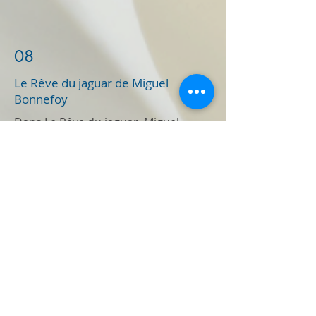
08
Le Rêve du jaguar de Miguel
Bonnefoy
Dans Le Rêve du jaguar, Miguel
Bonnefoy embarque ses lecteurs
dans une odyssée où nature et
mythologie s’entrelacent.
Avec une écriture magnifiquement
évocatrice, l’auteur tisse un récit
empreint de mystère et de
spiritualité. Ce roman, qui a
décroché le prix Femina 2024 et le
grand prix du roman de l’Académie
française, a séduit 105 000 lecteurs
cette année.